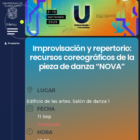
Menu
Programa
Improvisación y repertorio:
recursos coreográficos de la
pieza de danza “NOVA”
LUGAR
Edificio de las artes. Salón de danza 1
FECHA
11 Sep
Finalizado
HORA