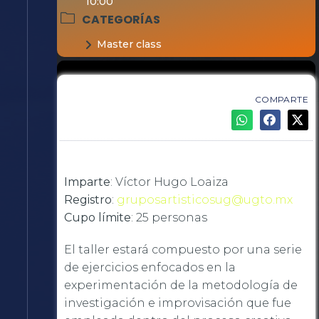
10:00
CATEGORÍAS
Master class
COMPARTE
Imparte
: Víctor Hugo Loaiza
Registro
:
gruposartisticosug@ugto.mx
Cupo límite
: 25 personas
El taller estará compuesto por una serie
de ejercicios enfocados en la
experimentación de la metodología de
investigación e improvisación que fue