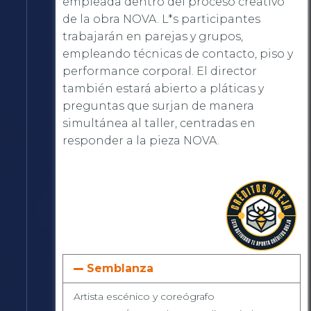
empleada dentro del proceso creativo
de la obra NOVA. L*s participantes
trabajarán en parejas y grupos,
empleando técnicas de contacto, piso y
performance corporal. El director
también estará abierto a pláticas y
preguntas que surjan de manera
simultánea al taller, centradas en
responder a la pieza NOVA.
Semblanza
Artista escénico y coreógrafo