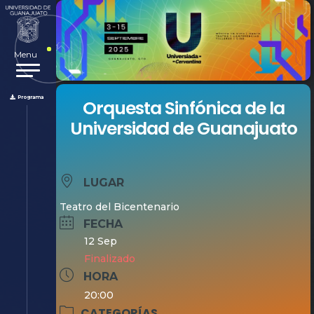
Menu
Programa
Orquesta Sinfónica de la
Universidad de Guanajuato
LUGAR
Teatro del Bicentenario
FECHA
12 Sep
Finalizado
HORA
20:00
CATEGORÍAS